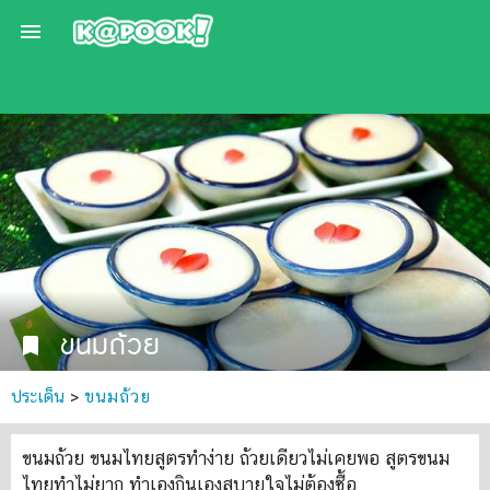

ขนมถ้วย
bookmark
ประเด็น
>
ขนมถ้วย
ขนมถ้วย ขนมไทยสูตรทำง่าย ถ้วยเดียวไม่เคยพอ สูตรขนม
ไทยทำไม่ยาก ทำเองกินเองสบายใจไม่ต้องซื้อ