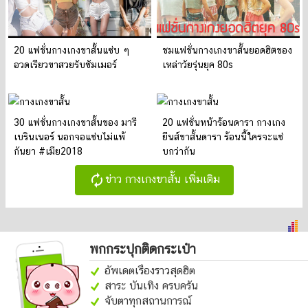
20 แฟชั่นกางเกงขาสัั้นแซ่บ ๆ
ชมแฟชั่นกางเกงขาสั้นยอดฮิตของ
อวดเรียวขาสวยรับซัมเมอร์
เหล่าวัยรุ่นยุค 80s
30 แฟชั่นกางเกงขาสั้นของ มารี
20 แฟชั่นหน้าร้อนดารา กางเกง
เบรินเนอร์ นอกจอแซ่บไม่แพ้
ยีนส์ขาสั้นดารา ร้อนนี้ใครจะแซ่
กันยา #เมีย2018
บกว่ากัน
autorenew
ข่าว กางเกงขาสั้น เพิ่มเติม
พกกระปุกติดกระเป๋า
อัพเดตเรื่องราวสุดฮิต
สาระ บันเทิง ครบครัน
จับตาทุกสถานการณ์