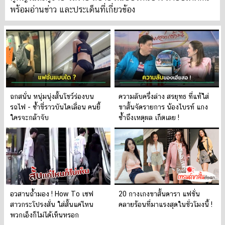
พร้อมอ่านข่าว และประเด็นที่เกี่ยวข้อง
ถกสนั่น หนุ่มนุ่งสั้นโชว์ร่องบน
ความลับครึ่งล่าง สรยุทธ ที่แท้ใส่
รถไฟ - ซ้ำขี่ราวบันไดเลื่อน คนยี้
ขาสั้นจัดรายการ น้องไบรท์ แกง
ใครจะกล้าจับ
ซ้ำถึงเหตุผล เก็ตเลย !
อวสานถ้ำมอง ! How To เซฟ
20 กางเกงขาสั้นดารา แฟชั่น
สาวกระโปรงสั่น ใส่สั้นแค่ไหน
คลายร้อนที่มาแรงสุดในชั่วโมงนี้ !
พวกเอ็งก็ไม่ได้เห็นหรอก