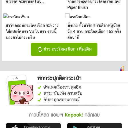
ซี่ วาร์ด จะแซ่บแค่ไหน...
จากการทดสอบกระโดดเชือก โดย
Piper Blush
สาวทดสอบกระโดดเชือก ระหว่าง
ทั้งเก่ง ทั้งน่ารัก !! ชมลีลาหนูน้อย
ใส่สปอร์ตบรา VS โนบรา งานนี้
วัย 4 ขวบ กระโดดเชือก 163 ครั้ง
มองตาไม่กระพริบ
ต่อนาที
autorenew
ข่าว กระโดดเชือก เพิ่มเติม
พกกระปุกติดกระเป๋า
อัพเดตเรื่องราวสุดฮิต
สาระ บันเทิง ครบครัน
จับตาทุกสถานการณ์