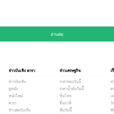
อ่านต่อ
ข่าวบันเทิง ดารา:
ข่าวเศรษฐกิจ:
เร
ข่าวบันเทิง
ราคาทองวันนี้
ห
ดูหนัง
ราคาน้ำมันวันนี้
ต
หนังใหม่
หุ้นไทย
เล
ดารา
ยื่นภาษี
ว
ข่าวสดบันเทิง
หุ้นวันนี้
W