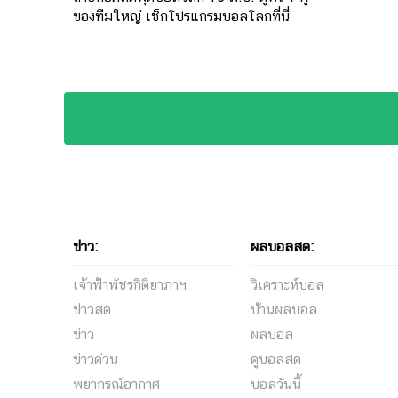
ของทีมใหญ่ เช็กโปรแกรมบอลโลกที่นี่
ข่าว:
ผลบอลสด:
เจ้าฟ้าพัชรกิติยาภาฯ
วิเคราะห์บอล
ข่าวสด
บ้านผลบอล
ข่าว
ผลบอล
ข่าวด่วน
ดูบอลสด
พยากรณ์อากาศ
บอลวันนี้