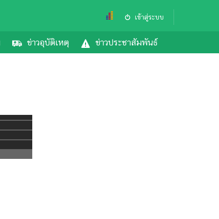
เข้าสู่ระบบ
ม
ข่าวอุบัติเหตุ
ข่าวประชาสัมพันธ์