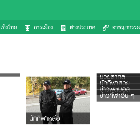
นเทิงไทย
การเมือง
ต่างประเทศ
อาชญากรร
ย
นักฟุตบอลไทย
มวยสากล
นักกีฬาสวย
ข่าวฟุตบอล
ข่าวกีฬาอื่น ๆ
นักกีฬาหล่อ