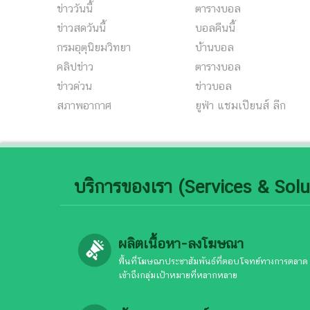
ข่าววันนี้
ตารางบอล
ข่าวสดวันนี้
บอลคืนนี้
กรมอุตุนิยมวิทยา
บ้านบอล
คลิปข่าว
ตารางบอล
ข่าวด่วน
ข่าวบอล
สภาพอากาศ
ยูฟ่า แชมเปียนส์ ลีก
บริการของเรา (Services & Solu
ผลิตเนื้อหา-ลงโฆษณา
พื้นที่โฆษณาประชาสัมพันธ์ที่ตอบโจทย์ทางการตลาด
เข้าถึงกลุ่มเป้าหมายที่หลากหลาย