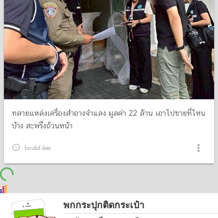
ทลายแหล่งเครื่องสำอางจำแลง มูลค่า 22 ล้าน เอาไปขายที่ไหน
บ้าง สะพรึงถ้วนหน้า
more_vert
query_builder
Invalid date
พกกระปุกติดกระเป๋า