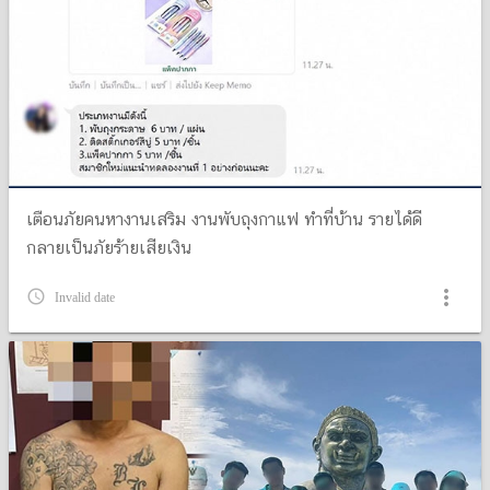
เตือนภัยคนหางานเสริม งานพับถุงกาแฟ ทำที่บ้าน รายได้ดี
กลายเป็นภัยร้ายเสียเงิน
more_vert
query_builder
Invalid date