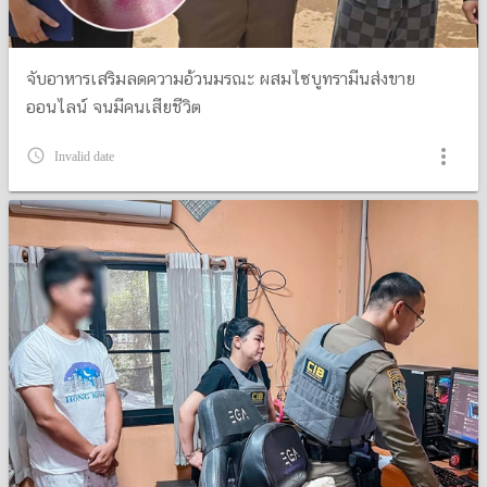
จับอาหารเสริมลดความอ้วนมรณะ ผสมไซบูทรามีนส่งขาย
ออนไลน์ จนมีคนเสียชีวิต
more_vert
query_builder
Invalid date