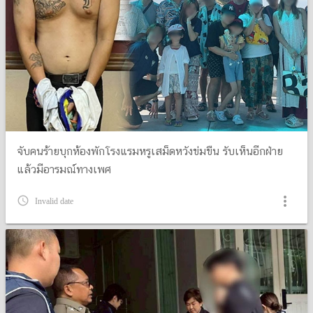
จับคนร้ายบุกห้องพักโรงแรมหรูเสม็ดหวังข่มขืน รับเห็นอีกฝ่าย
แล้วมีอารมณ์ทางเพศ
more_vert
query_builder
Invalid date