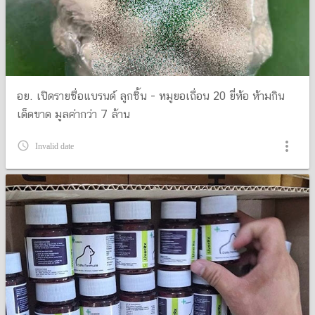
อย. เปิดรายชื่อแบรนด์ ลูกชิ้น - หมูยอเถื่อน 20 ยี่ห้อ ห้ามกิน
เด็ดขาด มูลค่ากว่า 7 ล้าน
more_vert
query_builder
Invalid date