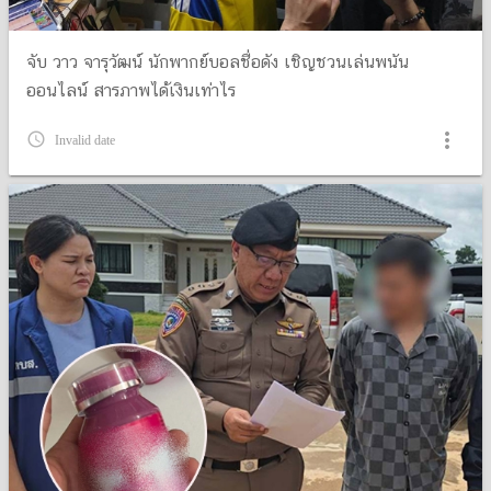
จับ วาว จารุวัฒน์ นักพากย์บอลชื่อดัง เชิญชวนเล่นพนัน
ออนไลน์ สารภาพได้เงินเท่าไร
more_vert
query_builder
Invalid date