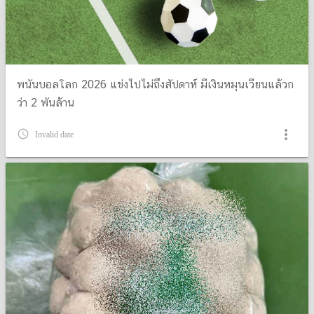
พนันบอลโลก 2026 แข่งไปไม่ถึงสัปดาห์ มีเงินหมุนเวียนแล้วก
ว่า 2 พันล้าน
more_vert
query_builder
Invalid date