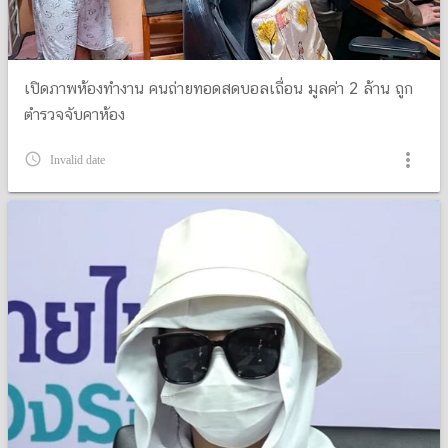
เปิดภาพห้องทำงาน คนถ่ายทอดสดบอลเถื่อน มูลค่า 2 ล้าน ถูก
ตำรวจจับคาห้อง
more_vert
query_builder
Invalid date