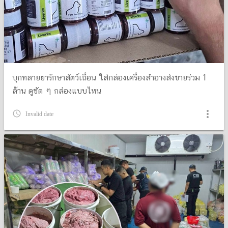
บุกทลายยารักษาสัตว์เถื่อน ใส่กล่องเครื่องสำอางส่งขายร่วม 1
ล้าน ดูชัด ๆ กล่องแบบไหน
more_vert
query_builder
Invalid date