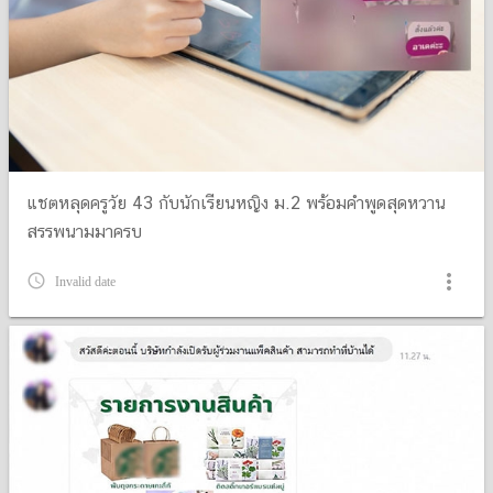
แชตหลุดครูวัย 43 กับนักเรียนหญิง ม.2 พร้อมคำพูดสุดหวาน
สรรพนามมาครบ
more_vert
query_builder
Invalid date